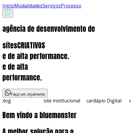
Início
Modalidades
Serviços
Processo
agência de desenvolvimento de
sites
CRIATIVOS
e de alta performance.
e de alta
performance.
Faça um orçamento
og
site institucional
cardápio Digital
e-co
Bem vindo a bluemonster
A melhor
solução
para o