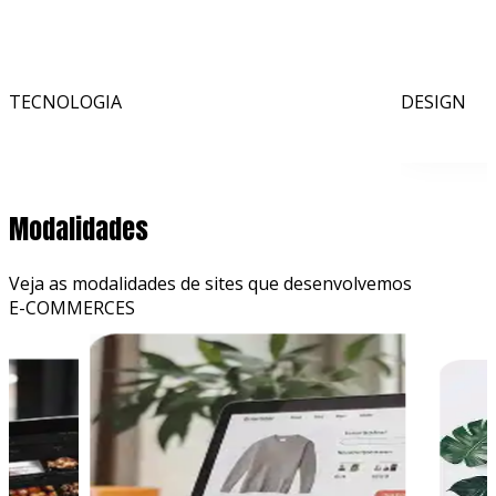
TECNOLOGIA
DESIGN
Utilizamos as tecnologias mais
Tecnologia
Desig
modernas do mercado para o
desenvolvimento do site.
Modalidades
Veja as modalidades de sites que desenvolvemos
E-COMMERCES