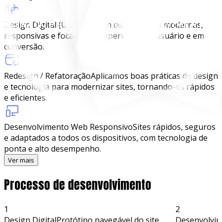
Design Digital (UX/UI)
Design de interfaces modernas,
responsivas e focadas na experiência do usuário e em
conversão.
Redesign / Refatoração
Aplicamos boas práticas de design
e tecnologia para modernizar sites, tornando-os rápidos
e eficientes.
Desenvolvimento Web Responsivo
Sites rápidos, seguros
e adaptados a todos os dispositivos, com tecnologia de
ponta e alto desempenho.
Ver mais
Processo de desenvolvimento
1
2
Design Digital
Protótipo navegável do site
Desenvolvi